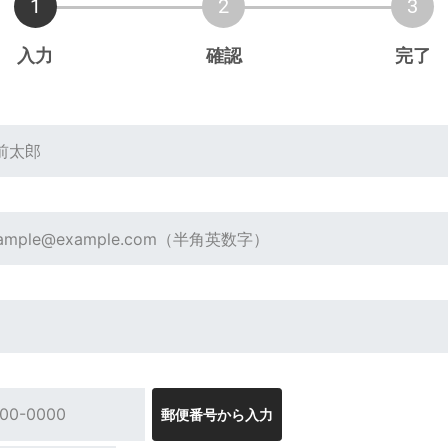
入力
確認
完了
郵便番号から入力